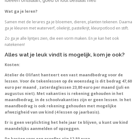
ideeen ontstaan, goed of fout bestaat niet!
Wat ga je leren?
Samen met de lerares ga je bloemen, dieren, planten tekenen. Daarna
ga je kleuren met waterverf, oliekrijt, pastelkrijt, kleurpotlood en stift.
Zo ga je alle lijntjes zien, die een vorm maken. En je kan het ook
natekenen!
Alles wat je leuk vindt is mogelijk, kom je ook?
Kosten:
Atelier de Olifant hanteert een vast maandbedrag voor de
lessen. Voor de tekenlessen op de woensdag is dit bedrag 47,60
euro per maand , zaterdaglessen 23,80 euro per maand (juli en
augustus niet). Met vakanties is rekening gehouden in het
maandbedrag, in de schoolvakanties zijn er geen lessen. In het
maandbedrag is ook rekening gehouden met mogelijke
afwezigheid van uw kind (4 lessen op jaarbasis).
Er is geen verplichting het hele jaar te blijven, u kunt uw kind
maandelijks aanmelden of opzeggen.
De kosten voor een proefles zijn 12,50 euro.